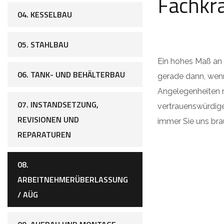
Fachkr
04. KESSELBAU
05. STAHLBAU
Ein hohes Maß an F
06. TANK- UND BEHÄLTERBAU
gerade dann, wen
Angelegenheiten r
07. INSTANDSETZUNG,
vertrauenswürdige
REVISIONEN UND
immer Sie uns br
REPARATUREN
08.
ARBEITNEHMERÜBERLASSUNG
/ AÜG