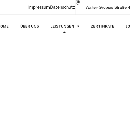
Impressum
Datenschutz
Walter-Gropius Straße 
HOME
ÜBER UNS
LEISTUNGEN
ZERTIFIKATE
J
EHMERÜBERLASSU
HOME
ARBEITNEHMERÜBERLASSUNG / AÜG