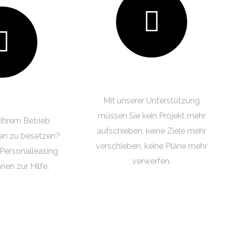
Projektmanagement
lleasing
Mit unserer Unterstützung
müssen Sie kein Projekt mehr
 Ihrem Betrieb
aufschieben, keine Ziele mehr
llen zu besetzen?
verschieben, keine Pläne mehr
rsonalleasing
verwerfen.
nen zur Hilfe.