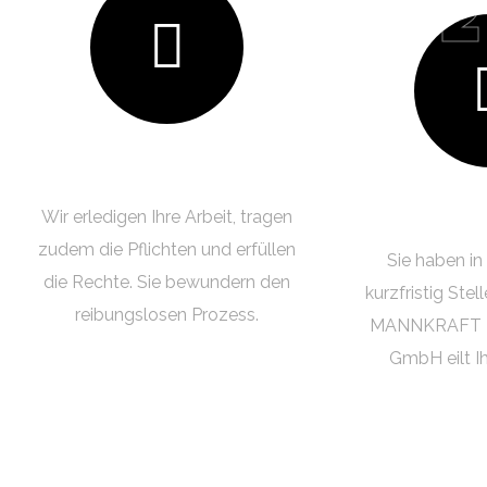
02
Arbeitnehmerüberlassung
Persona
Wir erledigen Ihre Arbeit, tragen
zudem die Pflichten und erfüllen
Sie haben in
die Rechte. Sie bewundern den
kurzfristig Ste
reibungslosen Prozess.
MANNKRAFT Pe
GmbH eilt Ih