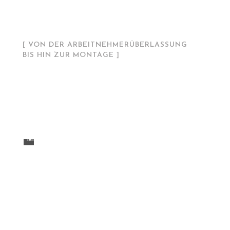
[ VON DER ARBEITNEHMERÜBERLASSUNG
BIS HIN ZUR MONTAGE ]
Ihr seriöser Solution
Partner
MEHR ERFAHREN